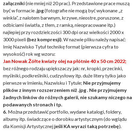
załączniki
(nie mniej niż 20 prac). Przedstawione prace muszą
być w formacie
.jpg
(fotografie nie mogą być wykonane „z
winkla”, z nalotem barwnym, krzywe, nieostre, poruszone, z
odbiciami światła, z tłem, z ramką, nieopracowane itp.)
najlepiej przy rozdzielczości 300 dpi oraz wielkości 2000 x
3000 pixeli
(bez kompresji)
. W nazwie pliku należy napisać:
Imię Nazwisko Tytuł technikę format (pierwsza cyfra to
wysokość) rok wg wzoru:
Jan Nowak Żółte kwiaty olej na płótnie 40 x 50 cm 2022;
bez różnego rodzaju upiększaczy jak: nr, kropki, przecinki,
myślniki, podkreślniki, cudzysłowy itp. duże litery tylko jako
pierwsze w Imieniu, Nazwisku i Tytule;
Nie przyjmujemy
plików z innym rozszerzeniem niż .jpg . Nie przyjmujemy
żadnych linków do różnych galerii, nie szukamy niczego na
podawanych stronach i tp.
6.
Można przedstawić portfolio, wydane katalogi, foldery,
albumy itp. świadczące o dorobku artystycznym (do wglądu
dla Komisji Artystycznej
jeśli KA wyrazi taką potrzebę
).