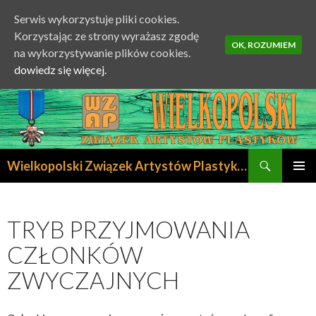
Serwis wykorzystuje pliki cookies.
Korzystając ze strony wyrażasz zgodę
OK, ROZUMIEM
na wykorzystywanie plików cookies.
dowiedz się więcej.
Szukaj
Wielkopolski Związek Artystów Plastyków
PRZESKOCZ
MENU
DO
GŁÓWN
TREŚCI
TRYB PRZYJMOWANIA
CZŁONKÓW
ZWYCZAJNYCH