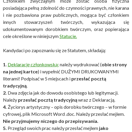
Członkiem zwyczajnym może zostać osoba fizyczna
posiadająca pełną zdolność do czynności prawnych, nie karana
i nie pozbawiona praw publicznych, mogąca być członkiem
innych stowarzyszeń twórczych, wykazująca się
udokumentowanym dorobkiem twórczym, oraz popierająca
cele określone w niniejszym
Statucie.
Kandydaci po zapoznaniu się ze Statutem, składają:
1.
Deklarację członkowską:
należy wydrukować (
obie strony
na jednej kartce
) i wypełnić DUŻYMI DRUKOWANYMI
literami! Podpisać w 5 miejscach i
przesłać pocztą
tradycyjną
.
2.
Dwa zdjęcia jak do dowodu osobistego lub legitymacji.
Należy
przesłać pocztą tradycyjną
wraz z Deklaracją.
4.
Życiorys artystyczny – opis dorobku twórczego – w formie
cyfrowej, plik Microsoft Word .doc. Należy przesłać mejlem.
Nie przyjmujemy niczego do przepisywania.
5.
Przegląd swoich prac należy przesłać mejlem
jako