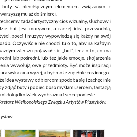
 buty są nieodłącznym elementem związanym z
owarzyszą mu aż do śmierci.
echcemy zadać artystyczny cios wizualny, słuchowy i
dzie but jest motywem, a raczej ideą przewodnią,
tyści, poeci i muzycy wypowiedzą się każdy na swój
osób. Oczywiście nie chodzi tu o to, aby na każdym
ażdym wierszu pojawiał się „but”, lecz o to, co ma
edni lub pośredni, lub też jakie emocje, skojarzenia
enia wywołują owe przedmioty. Być może inspiracji
tura wskazana wyżej, a być może zupełnie coś innego.
że idea wystawy odbiorcom spodoba się i zachęci nie
by zdjąć buty i pobiec boso myślami, sercem, fantazją
ami dokądkolwiek wyobraźnia i serce poniesie.
kretarz Wielkopolskiego Związku Artystów Plastyków.
tystów: