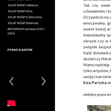
Tak czy owak
10 LAT WZAP Jubileusz
człowiekiem i t
10 LAT WZAP Zima
Oczywiście my z
10 LAT WZAP X Zderzenia
emocjonalny, g
10 LAT WZAP Dylematy
wokół której ar
ARCHIWUM wystawy 2015 –
2024
indywidualny sp
obrazie czy w k
związek bezpośr
POKAZ SLAJDÓW
bądź doświadcz
dostarczy litera
Mamy nadzieję, 
tylko artystów, 
swoją i marzeni
Ewa Partyka
se
niektóre prace ar