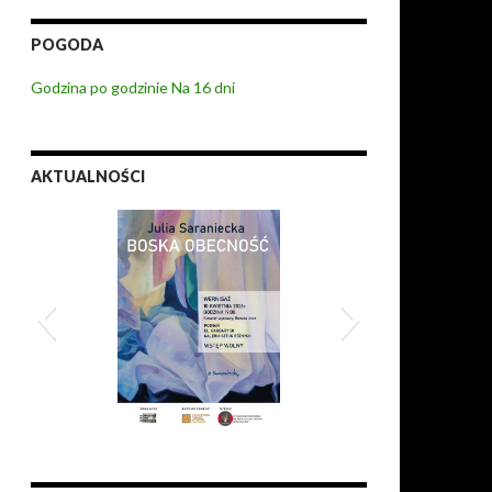
POGODA
Godzina po godzinie
Na 16 dni
AKTUALNOŚCI
aniecka Boska obecność
XI Zderzenia 2026
2026