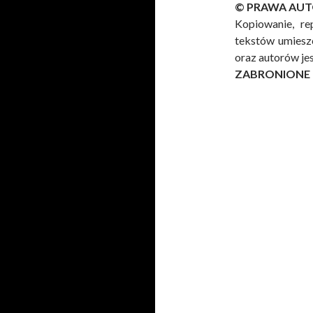
© PRAWA AUT
Kopiowanie, re
tekstów umieszc
oraz autorów je
ZABRONIONE