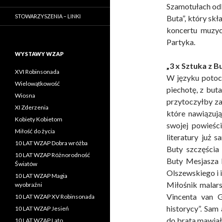
Szamotułach odb
STOWARZYSZENIA – LINKI
Buta”, który skł
koncertu muzyc
Partyka.
WYSTAWY WZAP
„3 x Sztuka z B
XVI Robinsonada
W języku potocz
Wielowątkowość
piechotę, z but
Wiosna
przytoczyłby za
XI Zderzenia
które nawiązuj
Kobiety Kobietom
swojej powieśc
Miłość do życia
literatury już 
10 LAT WZAP Dobra wróżba
Buty szczęścia
10 LAT WZAP Różnorodność
Buty Mesjasza K
Światów
Olszewskiego i i
10 LAT WZAP Magia
Miłośnik malar
wyobraźni
Vincenta van G
10 LAT WZAP XV Robinsonada
historycy”. Sam 
10 LAT WZAP Jesień
do brata mawiał 
10 LAT WZAP Lato