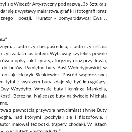
ył się Wieczór Artystyczny pod nazwą „3 x Sztuka z
adał się z wystawy malarstwa, grafiki i fotografii oraz
znego i poezji. Kurator – pomysłodawca: Ewa J.
uta”
W zaczarowanym świecie Aleksan
Tadeusz Topolski Zaproszenie To
Jerzy Sikuciński - Spektrum odcz
Kobiece Kwiaty w WCO 2026 -
Zza Zasłony Biuletyn WZAP Nr 
Julia Kaczmarczyk-Piotrowska
Zaproszenie Wielowątkowość
Paweł Jagła Odmienne Stany
XVI Robinsonada 2026
nym: z buta czyli bezpośrednio, z buta czyli iść na
Bushido – Droga Wojownika 20
Hanaj-Podgórska 2026 r
Świadomości 2 2026
Agnieszka Renn
2026 (Nr 6)
2026
2026
a czyli zadać cios butem. Wytrawny czytelnik pewnie
równo opisy, jak i cytaty, aforyzmy oraz przysłowia,
ą do butów. Pamiętne buty Basi Wołodyjowskiej w
i opisuje Henryk Sienkiewicz. Pośród współczesnej
sam tytuł z wyrazem buty zdaje się być intrygujący:
 Ewy Woydyłło, Włoskie buty Henninga Mankella,
ostii Berezina, Najlepsze buty na świecie Michała
nne.
stwa z pewnością przywoła natychmiast słynne Buty
ogha, nad którymi „pochylali się i filozofowie, i
autor malował też botki, trapery, chodaki. W listach
– „A w butach – historia ludzi.”