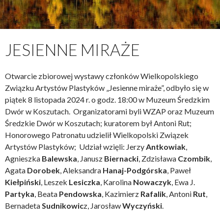
JESIENNE MIRAŻE
Otwarcie zbiorowej wystawy członków Wielkopolskiego
Związku Artystów Plastyków „Jesienne miraże”, odbyło się w
piątek 8 listopada 2024 r. o godz. 18:00 w Muzeum Średzkim
Dwór w Koszutach. Organizatorami byli WZAP oraz Muzeum
Średzkie Dwór w Koszutach; kuratorem był Antoni Rut;
Honorowego Patronatu udzielił Wielkopolski Związek
Artystów Plastyków; Udział wzięli: Jerzy
Antkowiak
,
Agnieszka
Balewska
, Janusz
Biernacki
, Zdzisława
Czombik
,
Agata
Dorobek
, Aleksandra
Hanaj-Podgórska
, Paweł
Kiełpiński
, Leszek
Lesiczka
, Karolina
Nowaczyk
, Ewa J.
Partyka
, Beata
Pendowska
, Kazimierz
Rafalik
, Antoni
Rut
,
Bernadeta
Sudnikowic
z, Jarosław
Wyczyński
.