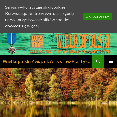
Serwis wykorzystuje pliki cookies.
Korzystając ze strony wyrażasz zgodę
OK, ROZUMIEM
na wykorzystywanie plików cookies.
dowiedz się więcej.
Szukaj
Wielkopolski Związek Artystów Plastyków
PRZESKOCZ
MENU
DO
GŁÓWN
TREŚCI