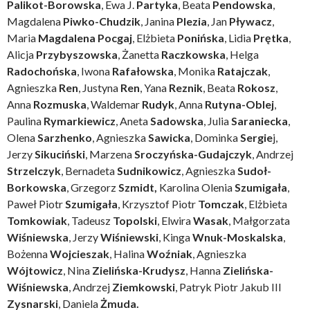
Palikot-Borowska
, Ewa J.
Partyka
, Beata
Pendowska
,
Magdalena
Piwko-Chudzik
, Janina
Plezia
, Jan
Pływacz
,
Maria
Magdalena Pocgaj
, Elżbieta
Ponińska
, Lidia
Prętka
,
Alicja
Przybyszowska
, Żanetta
Raczkowska
, Helga
Radochońska
, Iwona
Rafałowska
, Monika
Ratajczak
,
Agnieszka
Ren
, Justyna
Ren
, Yana
Reznik
, Beata
Rokosz
,
Anna
Rozmuska
, Waldemar
Rudyk
, Anna
Rutyna-Oblej
,
Paulina
Rymarkiewicz
, Aneta
Sadowska
, Julia
Saraniecka
,
Olena
Sarzhenko
, Agnieszka
Sawicka
, Dominka
Sergie
j,
Jerzy
Sikuciński
, Marzena
Sroczyńska-Gudajczyk
, Andrzej
Strzelczyk
, Bernadeta
Sudnikowicz
, Agnieszka
Sudoł-
Borkowska
, Grzegorz
Szmidt,
Karolina Olenia
Szumigała
,
Paweł Piotr
Szumigała
, Krzysztof Piotr
Tomczak
, Elżbieta
Tomkowiak
, Tadeusz
Topolski
, Elwira
Wasak
, Małgorzata
Wiśniewska
, Jerzy
Wiśniewski
, Kinga
Wnuk-Moskalska
,
Bożenna
Wojcieszak
, Halina
Woźniak
, Agnieszka
Wójtowicz
, Nina
Zielińska-Krudysz
, Hanna
Zielińska-
Wiśniewska
, Andrzej
Ziemkowski
, Patryk Piotr Jakub III
Zysnarski
, Daniela
Żmuda.