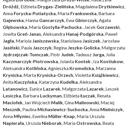
Dróżdż,
Elżbieta
Drygas-Zielińska
, Magdalena
Drytkiewicz
,
Anna
Forycka-Putiatycka
, Maria
Frankowska
, Barbara
Gajewska
, Hanna
Gancarczyk
, Ewa
Gbiorczyk
, Agata
Głębowska
, Maria
Gostylla-Pachucka
, Jacek
Gorzawski
,
Jowita
Greń-Janas
, Aleksandra
Hanaj-Podgórska
, Paweł
Jagła
, Mariola
Janiszewska
, Stanisława
Jasiczek
, Jarosław
Jasiński
, Paula
Jaszczyk
, Regina
Jeszke-Golicka
, Małgorzata
Jędrzejczak-Tomczak
, Piotr
Judek
, Tadeusz
Jurga
, Julia
Kaczmarczyk-Piotrowska
, Jolanta
Kontek
, Iza
Kostiukow
,
Aleksandra
Kotlińska
, Agnieszka
Kromolicka
, Marzanna
Krynicka
, Marta
Krynicka-Orzech
, Violetta
Książkiewicz
,
Anita
Kuczyńska
, Katarzyna
Kudełka
, Aleksandra
Latanowicz,
Eunice
Lazarek
, Małgorzata
Lazarek
, Leszek
Lesiczka
, Barbara
Luckyman
, Elżbieta
Łuczak
, Renata
Maciołek
, Jan Wojciech
Malik
, Gina
Malinowski
, Maciej
Mesznik
, Paulina
Michasiewicz-Suchocka
, Anna
Mielniczyk
,
Anna
Młyniec
, Ewelina
Müller-Knap
, Maria Urszula
Napierała
, Urszula
Nieborak
, Maria
Ostrowska
, Beata