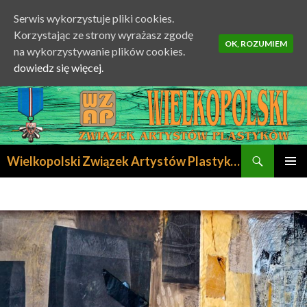
Serwis wykorzystuje pliki cookies.
Korzystając ze strony wyrażasz zgodę
OK, ROZUMIEM
na wykorzystywanie plików cookies.
dowiedz się więcej.
Szukaj
Wielkopolski Związek Artystów Plastyków
PRZESKOCZ
MENU
DO
GŁÓWN
TREŚCI