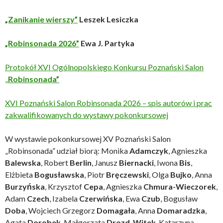
„Zanikanie wierszy”
Leszek Lesiczka
„Robinsonada 2026”
Ewa J. Partyka
Protokół XVI Ogólnopolskiego Konkursu Poznański Salon
„
Robinsonada”
XVI Poznański Salon Robinsonada 2026 – spis autorów i prac
zakwalifikowanych do wystawy pokonkursowej
W wystawie pokonkursowej XV Poznański Salon
„Robinsonada” udział biorą: Monika
Adamczyk
, Agnieszka
Balewska
, Robert
Berlin
, Janusz
Biernacki
, Iwona
Bis
,
Elżbieta
Bogusławska
, Piotr
Bręczewski
, Olga
Bujko
, Anna
Burzyńska
, Krzysztof
Cepa
, Agnieszka
Chmura-Wieczorek
,
Adam
Czech
, Izabela
Czerwińska
, Ewa
Czub
, Bogusław
Doba
, Wojciech Grzegorz
Domagała
, Anna
Domaradzka
,
Agata
Dorobek
, Małgorzata
Drozd-Witek
, Katarzyna