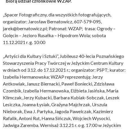
biorą udział członkowie WZAP.
„Spacer Fotograficzny, dla wszystkich fotografujących,
organizator: Jarosław Bernatowicz, 607-579-095,
jarek@bernatowicz.pl; Patronat: WZAP; trasa: Ogrody –
Golęcin – Jezioro Rusałka – Hipodrom Wola; sobota
11.12.2021 r. g. 10:00
„Artyści dla Kultury i Sztuki”, Jubileusz 40-lecia Poznańskiego
Stowarzyszenia Pracy Twórczej w Jeżyckim Centrum Kultury
w dniach od 3.12. do 17.12.2021 r.; organizator: PSPT; kurator:
Izabella Hermanowska; WZAP reprezentują: Jerzy
Antkowiak, Janusz Biernacki, Paweł Boniecki, Zdzisława
Czombik, Izabella Hermanowska, Elżbieta Jasińska, Maria
Klimczak, Jerzy Kubacki, Barbara Kubiak-Sobczak, Leszek
Lesiczka, Joanna Łysiak, Grażyna Majchrzak, Urszula
Nieborak, Ewa J. Partyka, Jagoda Pawelczak, Kazimierz
Rafalik, Antoni Rut, Hanna Sińczuk, Wojciech Wysocki,
Jadwiga Zaremba. Wernisaż 3.12.21 r. o g. 17:00 w Jeżyckim