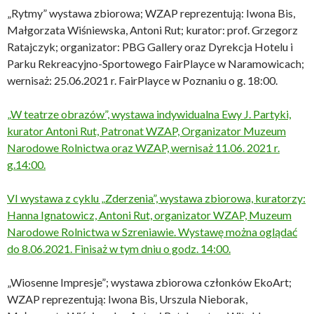
„Rytmy” wystawa zbiorowa; WZAP reprezentują: Iwona Bis,
Małgorzata Wiśniewska, Antoni Rut; kurator: prof. Grzegorz
Ratajczyk; organizator: PBG Gallery oraz Dyrekcja Hotelu i
Parku Rekreacyjno-Sportowego FairPlayce w Naramowicach;
wernisaż: 25.06.2021 r. FairPlayce w Poznaniu o g. 18:00.
„W teatrze obrazów”, wystawa indywidualna Ewy J. Partyki,
kurator Antoni Rut, Patronat WZAP, Organizator Muzeum
Narodowe Rolnictwa oraz WZAP, wernisaż 11.06. 2021 r.
g.14:00.
VI wystawa z cyklu „Zderzenia”, wystawa zbiorowa, kuratorzy:
Hanna Ignatowicz, Antoni Rut, organizator WZAP, Muzeum
Narodowe Rolnictwa w Szreniawie. Wystawę można oglądać
do 8.06.2021. Finisaż w tym dniu o godz. 14:00.
„Wiosenne Impresje”; wystawa zbiorowa członków EkoArt;
WZAP reprezentują: Iwona Bis, Urszula Nieborak,