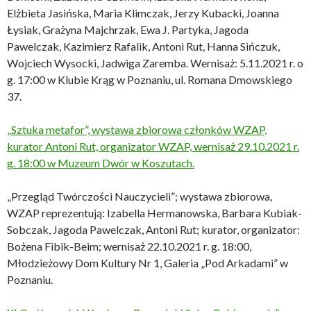
Elżbieta Jasińska, Maria Klimczak, Jerzy Kubacki, Joanna
Łysiak, Grażyna Majchrzak, Ewa J. Partyka, Jagoda
Pawelczak, Kazimierz Rafalik, Antoni Rut, Hanna Sińczuk,
Wojciech Wysocki, Jadwiga Zaremba. Wernisaż: 5.11.2021 r. o
g. 17:00 w Klubie Krąg w Poznaniu, ul. Romana Dmowskiego
37.
„Sztuka metafor”, wystawa zbiorowa członków WZAP,
kurator Antoni Rut, organizator WZAP, wernisaż 29.10.2021 r.
g. 18:00 w Muzeum Dwór w Koszutach.
„Przegląd Twórczości Nauczycieli”; wystawa zbiorowa,
WZAP reprezentują: Izabella Hermanowska, Barbara Kubiak-
Sobczak, Jagoda Pawelczak, Antoni Rut; kurator, organizator:
Bożena Fibik-Beim; wernisaż 22.10.2021 r. g. 18:00,
Młodzieżowy Dom Kultury Nr 1, Galeria „Pod Arkadami” w
Poznaniu.