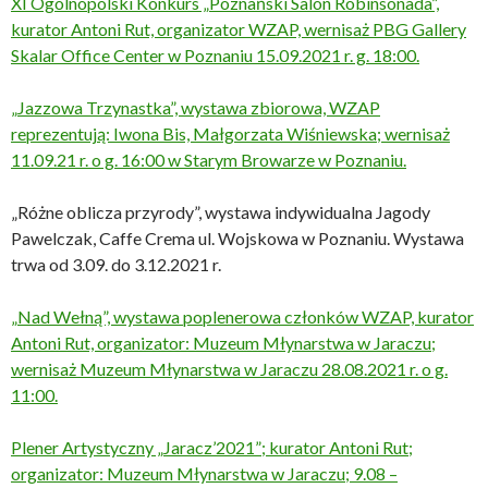
XI Ogólnopolski Konkurs „Poznański Salon Robinsonada”,
kurator Antoni Rut, organizator WZAP, wernisaż PBG Gallery
Skalar Office Center w Poznaniu 15.09.2021 r. g. 18:00.
„Jazzowa Trzynastka”, wystawa zbiorowa, WZAP
reprezentują: Iwona Bis, Małgorzata Wiśniewska; wernisaż
11.09.21 r. o g. 16:00 w Starym Browarze w Poznaniu.
„Różne oblicza przyrody”, wystawa indywidualna Jagody
Pawelczak, Caffe Crema ul. Wojskowa w Poznaniu. Wystawa
trwa od 3.09. do 3.12.2021 r.
„Nad Wełną”, wystawa poplenerowa członków WZAP, kurator
Antoni Rut, organizator: Muzeum Młynarstwa w Jaraczu;
wernisaż Muzeum Młynarstwa w Jaraczu 28.08.2021 r. o g.
11:00.
Plener Artystyczny „Jaracz’2021”; kurator Antoni Rut;
organizator: Muzeum Młynarstwa w Jaraczu; 9.08 –