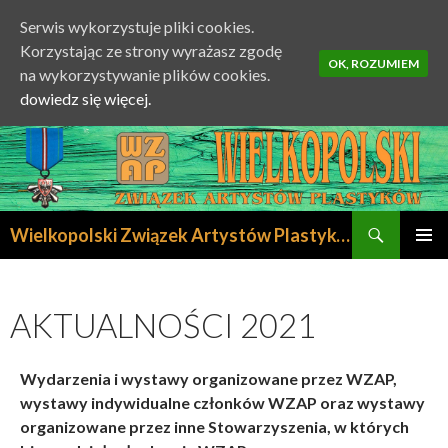
Serwis wykorzystuje pliki cookies.
Korzystając ze strony wyrażasz zgodę
OK, ROZUMIEM
na wykorzystywanie plików cookies.
dowiedz się więcej.
Szukaj
Wielkopolski Związek Artystów Plastyków
PRZESKOCZ
MENU
DO
GŁÓWN
TREŚCI
AKTUALNOŚCI 2021
Wydarzenia i wystawy organizowane przez WZAP,
wystawy indywidualne członków WZAP oraz wystawy
organizowane przez inne Stowarzyszenia, w których