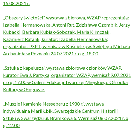
15.08.2021 r.
„Obszary świętości”, wystawa zbiorowa, WZAP reprezentują:
Izabella Hermanowska, Antoni Rut, Zdzisława Czombik, Jerzy
Kubacki, Barbara Kubiak-Sobczak, Maria Klimczak,
Kazimierz Rafalik; kurator: Izabella Hermanowska;
organizator: PSPT; wernisaż w Kościele pw. Świętego Michała
Archanioła w Poznaniu 24.07.2021 r. o g. 18:00.
„Sztuka z kapelusza”, wystawa zbiorowa członków WZAP,
kurator Ewa J. Partyka, organizator WZAP, wernisaż 9.07.2021
r. o g. 17:00 w Galerii Edukacji Twórczej Miejskiego Ośrodka
Kultury w Głogowie.
„Muszle i kamienie Nesseberu z 1988 r.”, wystawa
indywidualna Marii Łbik, Swarzędzkie Centrum Historii i
Sztuki w Swarzędzu ul. Bramkowa 6. Wernisaż 08.07.2021 r. o
g. 12:00.