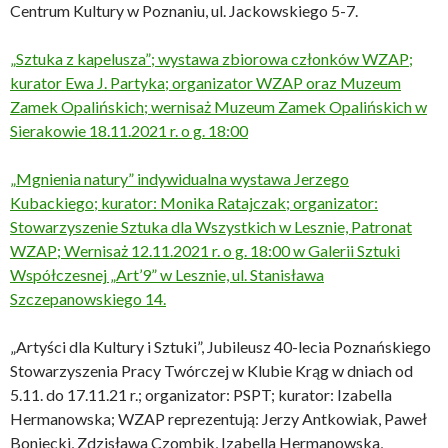
Centrum Kultury w Poznaniu, ul. Jackowskiego 5-7.
„Sztuka z kapelusza”; wystawa zbiorowa członków WZAP;
kurator Ewa J. Partyka; organizator WZAP oraz Muzeum
Zamek Opalińskich; wernisaż Muzeum Zamek Opalińskich w
Sierakowie 18.11.2021 r. o g. 18:00
„Mgnienia natury” indywidualna wystawa Jerzego
Kubackiego; kurator: Monika Ratajczak; organizator:
Stowarzyszenie Sztuka dla Wszystkich w Lesznie, Patronat
WZAP; Wernisaż 12.11.2021 r. o g. 18:00 w Galerii Sztuki
Współczesnej „Art’9” w Lesznie, ul. Stanisława
Szczepanowskiego 14.
„Artyści dla Kultury i Sztuki”, Jubileusz 40-lecia Poznańskiego
Stowarzyszenia Pracy Twórczej w Klubie Krąg w dniach od
5.11. do 17.11.21 r.; organizator: PSPT; kurator: Izabella
Hermanowska; WZAP reprezentują: Jerzy Antkowiak, Paweł
Boniecki, Zdzisława Czombik, Izabella Hermanowska,