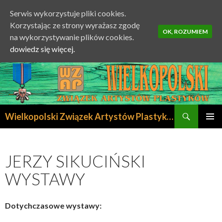
Serwis wykorzystuje pliki cookies.
Korzystając ze strony wyrażasz zgodę
OK, ROZUMIEM
na wykorzystywanie plików cookies.
dowiedz się więcej.
Szukaj
Wielkopolski Związek Artystów Plastyków
PRZESKOCZ
MENU
DO
GŁÓWN
TREŚCI
JERZY SIKUCIŃSKI
WYSTAWY
Dotychczasowe wystawy: