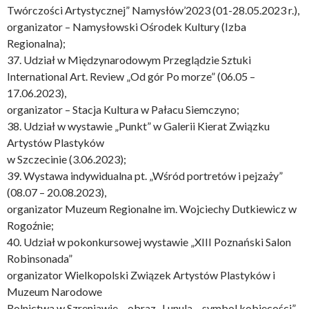
Twórczości Artystycznej” Namysłów’2023 (01-28.05.2023 r.),
organizator – Namysłowski Ośrodek Kultury (Izba
Regionalna);
37. Udział w Międzynarodowym Przeglądzie Sztuki
International Art. Review „Od gór Po morze” (06.05 –
17.06.2023),
organizator – Stacja Kultura w Pałacu Siemczyno;
38. Udział w wystawie „Punkt” w Galerii Kierat Związku
Artystów Plastyków
w Szczecinie (3.06.2023);
39. Wystawa indywidualna pt. „Wśród portretów i pejzaży”
(08.07 – 20.08.2023),
organizator Muzeum Regionalne im. Wojciechy Dutkiewicz w
Rogoźnie;
40. Udział w pokonkursowej wystawie „XIII Poznański Salon
Robinsonada”
organizator Wielkopolski Związek Artystów Plastyków i
Muzeum Narodowe
Rolnictwa w Szreniawie – obraz „Lunula – symbol kobiecości”