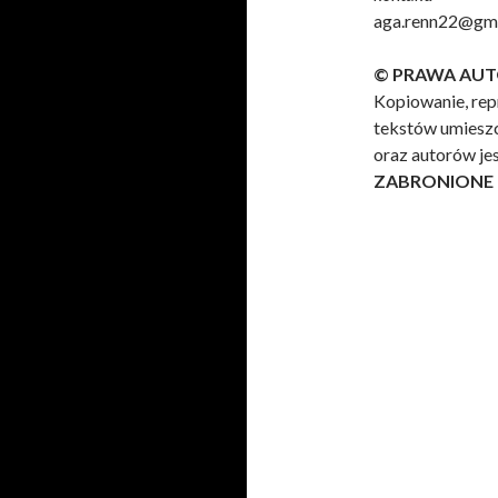
aga.renn22@gm
© PRAWA AUT
Kopiowanie, rep
tekstów umieszc
oraz autorów je
ZABRONIONE