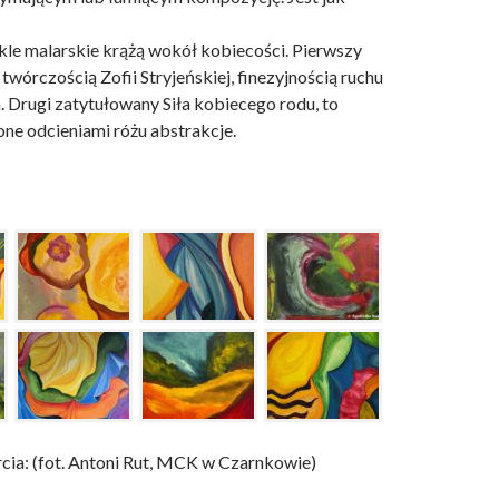
kle malarskie krążą wokół kobiecości. Pierwszy
 twórczością Zofii Stryjeńskiej, finezyjnością ruchu
. Drugi zatytułowany Siła kobiecego rodu, to
one odcieniami różu abstrakcje.
cia: (fot. Antoni Rut, MCK w Czarnkowie)