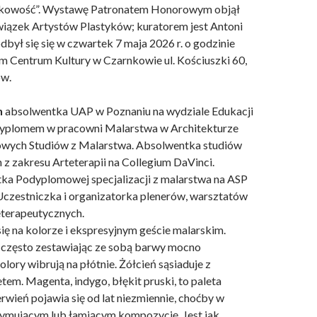
kowość”. Wystawę Patronatem Honorowym objął
iązek Artystów Plastyków; kuratorem jest Antoni
odbył się się w czwartek 7 maja 2026 r. o godzinie
m Centrum Kultury w Czarnkowie ul. Kościuszki 60,
w.
Tadeusz Topolski Zaproszenie To
Jerzy Sikuciński - Spektrum odcz
Aleksandra Hanaj-Podgórska Mo
Kobiece Kwiaty w WCO 2026 -
Zza Zasłony Biuletyn WZAP Nr 
Julia Kaczmarczyk-Piotrowska
Zaproszenie Wielowątkowość
Paweł Jagła Odmienne Stany
XVI Robinsonada 2026
n
absolwentka UAP w Poznaniu na wydziale Edukacji
Bushido – Droga Wojownika 20
żeglarskie podróże 2026
Świadomości 2 2026
Agnieszka Renn
2026 (Nr 6)
2026
2026
 dyplomem w pracowni Malarstwa w Architekturze
wych Studiów z Malarstwa. Absolwentka studiów
 zakresu Arteterapii na Collegium DaVinci.
ka Podyplomowej specjalizacji z malarstwa na ASP
czestniczka i organizatorka plenerów, warsztatów
eterapeutycznych.
ię na kolorze i ekspresyjnym geście malarskim.
 często zestawiając ze sobą barwy mocno
olory wibrują na płótnie. Żółcień sąsiaduje z
letem. Magenta, indygo, błękit pruski, to paleta
rwień pojawia się od lat niezmiennie, choćby w
ymującym lub łamiącym kompozycję. Jest jak