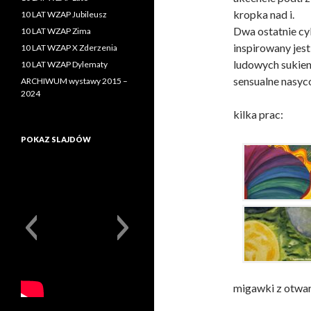
kropka nad i.
10 LAT WZAP Jubileusz
Dwa ostatnie cy
10 LAT WZAP Zima
inspirowany jest
10 LAT WZAP X Zderzenia
ludowych sukien
10 LAT WZAP Dylematy
sensualne nasyc
ARCHIWUM wystawy 2015 –
2024
kilka prac:
POKAZ SLAJDÓW
migawki z otwar