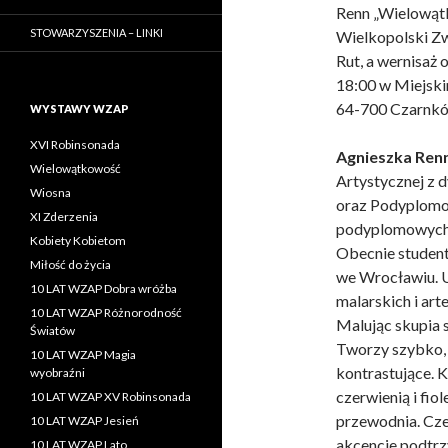
Renn „Wielowąt
STOWARZYSZENIA – LINKI
Wielkopolski Zw
Rut, a wernisaż 
18:00 w Miejski
64-700 Czarnkó
WYSTAWY WZAP
XVI Robinsonada
Agnieszka Ren
Wielowątkowość
Artystycznej z
Wiosna
oraz Podyplomo
XI Zderzenia
podyplomowych z
Kobiety Kobietom
Obecnie student
Miłość do życia
we Wrocławiu. U
10 LAT WZAP Dobra wróżba
malarskich i art
10 LAT WZAP Różnorodność
Malując skupia s
Światów
Tworzy szybko,
10 LAT WZAP Magia
kontrastujące. K
wyobraźni
czerwienią i fio
10 LAT WZAP XV Robinsonada
przewodnia. Cze
10 LAT WZAP Jesień
akcencie podtrz
10 LAT WZAP Lato