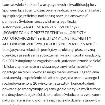
Laureat wielu konkursów artystycznych z kwalifikacją Jury
Spoiwem łączącym zróżnicowane realizacje w logiczną całość
są inspiracje, refleksja nad naturą oraz „balansowanie”
pomiędzy Światem rzeczywistym a jego iluzją.
Autor cyklu „ANATOMIA PRZESTRZENI”, cyklu
„POWIERZCHNIE PRZESTRZENI” oraz „OBIEKTY
AUTONOMICZNE” i serii: „ITEMY”, „INSTRUMENTY
AUTONOMICZNE” czy „OBIEKTY NIEROZPOZNANE” –
bazujących na relacjach pomiędzy strukturą i płaszczyzną
obiektu, a przestrzenią i otoczeniem w jakim został osadzony.
Od 2019 skupiony na zagadnieniach „autonomiczności dzieła”
i blisko z tym tematem związanego „myślenia materią” –
opartego na teorii nowoczesnego materializmu. Zagadnienia
te stanowią uzupełnienie lub alternatywę dla promowanego i
rozbudowanego w 20 wieku tematu sztuki konceptualnej,
odwracając i modyfikując jej sens, gdzie nie tylko myśl autora
ma decydować, o jakości dzieła, ale doświadczenia związane z
naturą materii stanowić mają inspirację dla dzieła i stanowić o