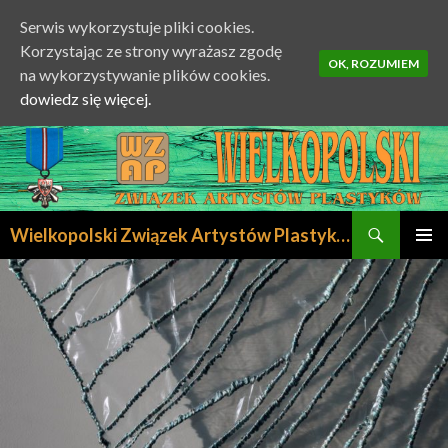
Serwis wykorzystuje pliki cookies.
Korzystając ze strony wyrażasz zgodę
OK, ROZUMIEM
na wykorzystywanie plików cookies.
dowiedz się więcej.
Szukaj
Wielkopolski Związek Artystów Plastyków
PRZESKOCZ
MENU
DO
GŁÓWN
TREŚCI