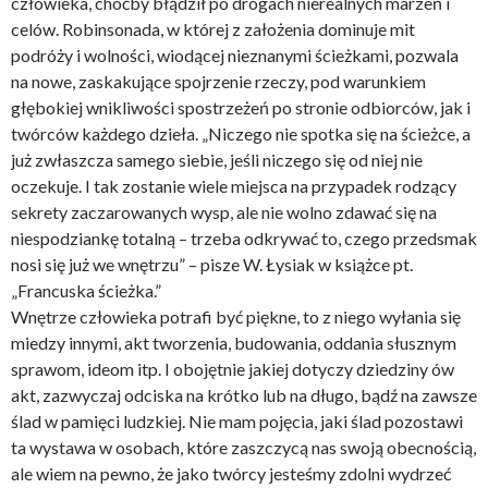
człowieka, choćby błądził po drogach nierealnych marzeń i
celów. Robinsonada, w której z założenia dominuje mit
podróży i wolności, wiodącej nieznanymi ścieżkami, pozwala
na nowe, zaskakujące spojrzenie rzeczy, pod warunkiem
głębokiej wnikliwości spostrzeżeń po stronie odbiorców, jak i
twórców każdego dzieła. „Niczego nie spotka się na ścieżce, a
już zwłaszcza samego siebie, jeśli niczego się od niej nie
oczekuje. I tak zostanie wiele miejsca na przypadek rodzący
sekrety zaczarowanych wysp, ale nie wolno zdawać się na
niespodziankę totalną – trzeba odkrywać to, czego przedsmak
nosi się już we wnętrzu” – pisze W. Łysiak w książce pt.
„Francuska ścieżka.”
Wnętrze człowieka potrafi być piękne, to z niego wyłania się
miedzy innymi, akt tworzenia, budowania, oddania słusznym
sprawom, ideom itp. I obojętnie jakiej dotyczy dziedziny ów
akt, zazwyczaj odciska na krótko lub na długo, bądź na zawsze
ślad w pamięci ludzkiej. Nie mam pojęcia, jaki ślad pozostawi
ta wystawa w osobach, które zaszczycą nas swoją obecnością,
ale wiem na pewno, że jako twórcy jesteśmy zdolni wydrzeć