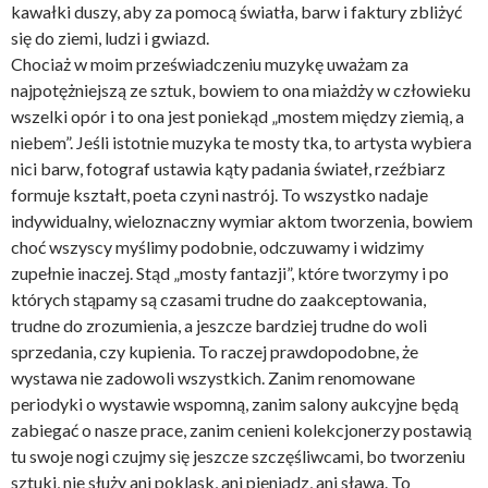
kawałki duszy, aby za pomocą światła, barw i faktury zbliżyć
się do ziemi, ludzi i gwiazd.
Chociaż w moim przeświadczeniu muzykę uważam za
najpotężniejszą ze sztuk, bowiem to ona miażdży w człowieku
wszelki opór i to ona jest poniekąd „mostem między ziemią, a
niebem”. Jeśli istotnie muzyka te mosty tka, to artysta wybiera
nici barw, fotograf ustawia kąty padania świateł, rzeźbiarz
formuje kształt, poeta czyni nastrój. To wszystko nadaje
indywidualny, wieloznaczny wymiar aktom tworzenia, bowiem
choć wszyscy myślimy podobnie, odczuwamy i widzimy
zupełnie inaczej. Stąd „mosty fantazji”, które tworzymy i po
których stąpamy są czasami trudne do zaakceptowania,
trudne do zrozumienia, a jeszcze bardziej trudne do woli
sprzedania, czy kupienia. To raczej prawdopodobne, że
wystawa nie zadowoli wszystkich. Zanim renomowane
periodyki o wystawie wspomną, zanim salony aukcyjne będą
zabiegać o nasze prace, zanim cenieni kolekcjonerzy postawią
tu swoje nogi czujmy się jeszcze szczęśliwcami, bo tworzeniu
sztuki, nie służy ani poklask, ani pieniądz, ani sława. To