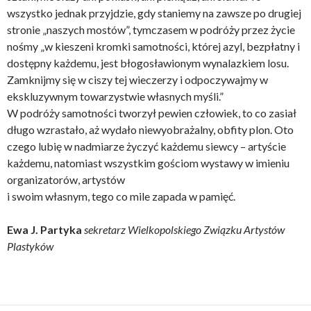
wszystko jednak przyjdzie, gdy staniemy na zawsze po drugiej
stronie „naszych mostów”, tymczasem w podróży przez życie
nośmy „w kieszeni kromki samotności, której azyl, bezpłatny i
dostępny każdemu, jest błogosławionym wynalazkiem losu.
Zamknijmy się w ciszy tej wieczerzy i odpoczywajmy w
ekskluzywnym towarzystwie własnych myśli.”
W podróży samotności tworzył pewien człowiek, to co zasiał
długo wzrastało, aż wydało niewyobrażalny, obfity plon. Oto
czego lubię w nadmiarze życzyć każdemu siewcy – artyście
każdemu, natomiast wszystkim gościom wystawy w imieniu
organizatorów, artystów
i swoim własnym, tego co mile zapada w pamięć.
Ewa J. Partyka
sekretarz Wielkopolskiego Związku Artystów
Plastyków