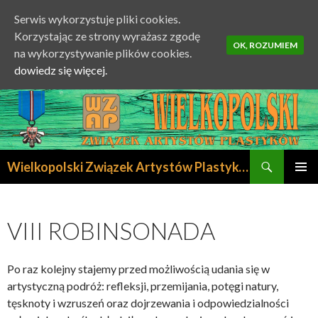
Serwis wykorzystuje pliki cookies.
Korzystając ze strony wyrażasz zgodę
OK, ROZUMIEM
na wykorzystywanie plików cookies.
dowiedz się więcej.
Szukaj
Wielkopolski Związek Artystów Plastyków
PRZESKOCZ
MENU
DO
GŁÓWN
TREŚCI
VIII ROBINSONADA
Po raz kolejny stajemy przed możliwością udania się w
artystyczną podróż: refleksji, przemijania, potęgi natury,
tęsknoty i wzruszeń oraz dojrzewania i odpowiedzialności