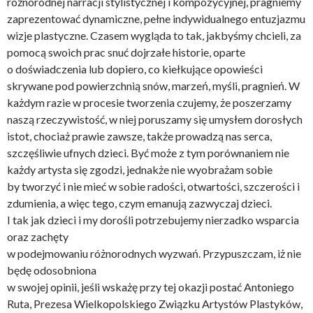
różnorodnej narracji stylistycznej i kompozycyjnej, pragniemy
zaprezentować dynamiczne, pełne indywidualnego entuzjazmu
wizje plastyczne. Czasem wygląda to tak, jakbyśmy chcieli, za
pomocą swoich prac snuć dojrzałe historie, oparte
o doświadczenia lub dopiero, co kiełkujące opowieści
skrywane pod powierzchnią snów, marzeń, myśli, pragnień. W
każdym razie w procesie tworzenia czujemy, że poszerzamy
naszą rzeczywistość, w niej poruszamy się umysłem dorosłych
istot, chociaż prawie zawsze, także prowadzą nas serca,
szczęśliwie ufnych dzieci. Być może z tym porównaniem nie
każdy artysta się zgodzi, jednakże nie wyobrażam sobie
by tworzyć i nie mieć w sobie radości, otwartości, szczerości i
zdumienia, a więc tego, czym emanują zazwyczaj dzieci.
I tak jak dzieci i my dorośli potrzebujemy nierzadko wsparcia
oraz zachęty
w podejmowaniu różnorodnych wyzwań. Przypuszczam, iż nie
będę odosobniona
w swojej opinii, jeśli wskażę przy tej okazji postać Antoniego
Ruta, Prezesa Wielkopolskiego Związku Artystów Plastyków,