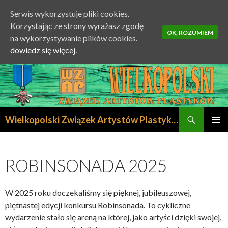
Serwis wykorzystuje pliki cookies.
Korzystając ze strony wyrażasz zgodę
OK, ROZUMIEM
na wykorzystywanie plików cookies.
dowiedz się więcej.
Szukaj
Wielkopolski Związek Artystów Plastyków
PRZESKOCZ
MENU
DO
GŁÓWN
TREŚCI
ROBINSONADA 2025
W 2025 roku doczekaliśmy się pięknej, jubileuszowej,
piętnastej edycji konkursu Robinsonada. To cykliczne
wydarzenie stało się areną na której, jako artyści dzięki swojej,