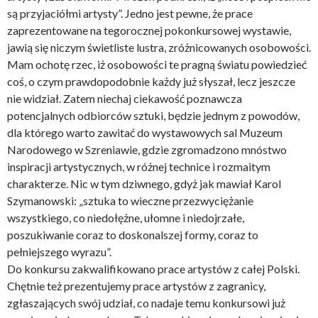
są przyjaciółmi artysty”. Jedno jest pewne, że prace
zaprezentowane na tegorocznej pokonkursowej wystawie,
jawią się niczym świetliste lustra, zróżnicowanych osobowości.
Mam ochotę rzec, iż osobowości te pragną światu powiedzieć
coś, o czym prawdopodobnie każdy już słyszał, lecz jeszcze
nie widział. Zatem niechaj ciekawość poznawcza
potencjalnych odbiorców sztuki, będzie jednym z powodów,
dla którego warto zawitać do wystawowych sal Muzeum
Narodowego w Szreniawie, gdzie zgromadzono mnóstwo
inspiracji artystycznych, w różnej technice i rozmaitym
charakterze. Nic w tym dziwnego, gdyż jak mawiał Karol
Szymanowski: „sztuka to wieczne przezwyciężanie
wszystkiego, co niedołężne, ułomne i niedojrzałe,
poszukiwanie coraz to doskonalszej formy, coraz to
pełniejszego wyrazu”.
Do konkursu zakwalifikowano prace artystów z całej Polski.
Chętnie też prezentujemy prace artystów z zagranicy,
zgłaszających swój udział, co nadaje temu konkursowi już