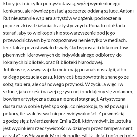
który jest nie tylko pomysłodawcą, wyżej wymienionego
konkursu, ale również postacią szczerze oddaną sztuce. Antoni
Rut nieustannie wspiera artystów w dążeniu podnoszenia
poprzeczki w działaniach artystycznych. Ponadto dokłada
starań, aby to wielkopolskie stowarzyszenie pod jego
przewodnictwem było rozpoznawalne nie tylko w mediach,
lecz także pozostawiało trwały ślad w postaci dokumentów
pisemnych, kierowanych do indywidualnego odbiorcy, do
lokalnych bibliotek, oraz Biblioteki Narodowej.
Jubileusze, zazwyczaj dla mnie mają posmak nostalgii, albo
takiego poczucia czasu, który coś bezpowrotnie znanego ze
sobą zabiera, ale coś nowego przynosi. W życiu, a więc i w
sztuce, jako części naszej egzystencji poddajemy się zmianom,
bowiem artystyczna dusza nie znosi stagnacji. Artystyczna
dusza ma w sobie tyleż spokoju, co niepokoju, tyleż powagi i
pokory, ile szaleństwa i nieprzewidywalności. Z pewnością
zgodzę się z twierdzeniem Emila Zoli, który mówił, że „sztuka
jest wycinkiem rzeczywistości widzianym przez temperament
artysty”, zaś Sławomir Mrożek podkreśli, iż „ilość i pośpiech nie