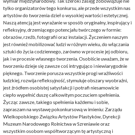
wymiar międzynarodowy. Tak szeroki zasięg zobowiązuje nie
tylko organizatorów tego konkursu, ale przede wszystkim nas
artystów do tworzenia dzieł o wysokiej wartości estetycznej.
Naszą atencją jest wyrażanie w sposób oryginalny, inspirujący i
refleksyjny, drzemiącego potencjału twórczego w formie:
obrazów, rzeźb, fotografii oraz instalacji. Życzeniem naszym
jest również mobilizować ludzi w różnym wieku, do włączania
sztuki do życia codziennego, zarówno w procesie jej odbioru,
jak i w procesie własnego tworzenia. Osobiście uważam, że w
tworzeniu dzieje się zawsze coś intrygująco i niewiarygodnie
pięknego. Tworzenie porusza wszystkie progi wrażliwości
ludzkiej, rozwija refleksyjność, stymuluje obszary wyobraźni,
jest źródłem osobistej satysfakcji i potrafi niesamowicie
ciepło wypełnić duszę całkowitym poczuciem spełnienia.
Życząc zawsze, takiego spełnienia każdemu i sobie,
zapraszam na wystawę pokonkursową w imieniu: Zarządu
Wielkopolskiego Związku Artystów Plastyków, Dyrekcji
Muzeum Narodowego Rolnictwa w Szreniawie oraz
wszystkim osobom współtworzącym tę artystyczną i