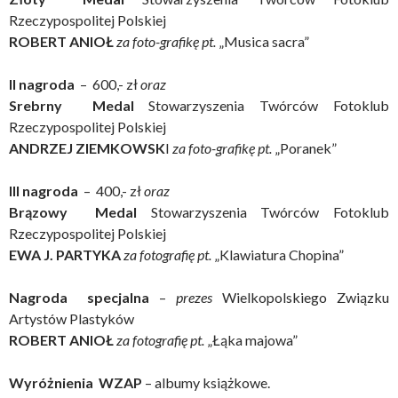
Rzeczypospolitej Polskiej
ROBERT ANIOŁ
za foto-grafikę pt.
„Musica sacra”
II nagroda
– 600,- zł
oraz
Srebrny Medal
Stowarzyszenia Twórców Fotoklub
Rzeczypospolitej Polskiej
ANDRZEJ ZIEMKOWSK
I
za foto-grafikę pt.
„Poranek”
III nagroda
– 400,- zł
oraz
Brązowy Medal
Stowarzyszenia Twórców Fotoklub
Rzeczypospolitej Polskiej
EWA J. PARTYKA
za fotografię pt.
„Klawiatura Chopina”
Nagroda specjalna
–
prezes
Wielkopolskiego Związku
Artystów Plastyków
ROBERT ANIOŁ
za fotografię pt.
„Łąka majowa”
Wyróżnienia WZAP
– albumy książkowe.