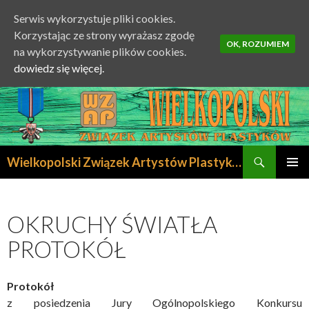
Serwis wykorzystuje pliki cookies.
Korzystając ze strony wyrażasz zgodę
OK, ROZUMIEM
na wykorzystywanie plików cookies.
dowiedz się więcej.
Szukaj
Wielkopolski Związek Artystów Plastyków
PRZESKOCZ
MENU
DO
GŁÓWN
TREŚCI
OKRUCHY ŚWIATŁA
PROTOKÓŁ
Protokół
z posiedzenia Jury Ogólnopolskiego Konkursu