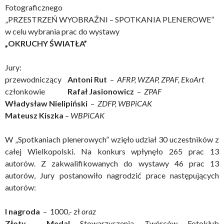
Fotograficznego
„PRZESTRZEŃ WYOBRAŹNI – SPOTKANIA PLENEROWE”
w celu wybrania prac do wystawy
„OKRUCHY ŚWIATŁA”
Jury:
przewodniczący
Antoni Rut
–
AFRP, WZAP, ZPAF, EkoArt
członkowie
Rafał Jasionowicz
–
ZPAF
Władysław Nielipiński
–
ZDFP, WBPiCAK
Mateusz Kiszka
–
WBPiCAK
W „Spotkaniach plenerowych” wzięło udział 30 uczestników z
całej Wielkopolski. Na konkurs wpłynęło 265 prac 13
autorów. Z zakwalifikowanych do wystawy 46 prac 13
autorów, Jury postanowiło nagrodzić prace następujących
autorów:
I nagroda
– 1000,- zł
oraz
Złoty Medal
Stowarzyszenia Twórców Fotoklub