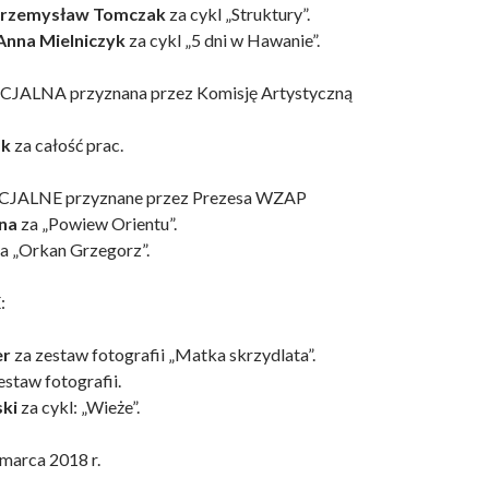
rzemysław Tomczak
za cykl „Struktury”.
Anna Mielniczyk
za cykl „5 dni w Hawanie”.
ALNA przyznana przez Komisję Artystyczną
ak
za całość prac.
Tadeusz Topolski Zaproszenie To
Jerzy Sikuciński - Spektrum odcz
Aleksandra Hanaj-Podgórska Mo
Kobiece Kwiaty w WCO 2026 -
Zza Zasłony Biuletyn WZAP Nr 
Julia Kaczmarczyk-Piotrowska
Zaproszenie Wielowątkowość
Paweł Jagła Odmienne Stany
XVI Robinsonada 2026
Bushido – Droga Wojownika 20
żeglarskie podróże 2026
Świadomości 2 2026
Agnieszka Renn
2026 (Nr 6)
2026
2026
ALNE przyznane przez Prezesa WZAP
na
za „Powiew Orientu”.
a „Orkan Grzegorz”.
:
er
za zestaw fotografii „Matka skrzydlata”.
estaw fotografii.
ki
za cykl: „Wieże”.
 dnia 28 marca 2018 r.