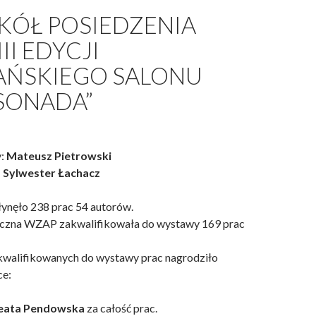
KÓŁ POSIEDZENIA
II EDYCJI
AŃSKIEGO SALONU
SONADA”
:
Mateusz Pietrowski
:
Sylwester Łachacz
ynęło 238 prac 54 autorów.
yczna WZAP zakwalifikowała do wystawy 169 prac
kwalifikowanych do wystawy prac nagrodziło
ce:
Julia Saraniecka 
202
eata Pendowska
za całość prac.