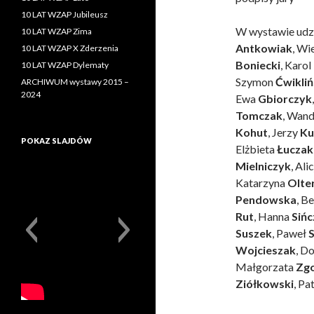
10 LAT WZAP Jubileusz
W wystawie udzi
10 LAT WZAP Zima
Antkowiak
, Wi
10 LAT WZAP X Zderzenia
Boniecki
, Karol
10 LAT WZAP Dylematy
Szymon
Ćwikliń
ARCHIWUM wystawy 2015 –
2024
Ewa
Gbiorczyk
Tomczak
, Wan
Kohut
, Jerzy
Ku
POKAZ SLAJDÓW
Elżbieta
Łuczak
Mielniczyk
, Ali
Katarzyna
Olte
Pendowska
, B
Rut
, Hanna
Sińc
Suszek
, Paweł
Wojcieszak
, D
Małgorzata
Zg
Ziółkowski
, Pa