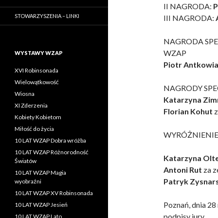
II NAGRODA:
P
STOWARZYSZENIA – LINKI
III NAGRODA:
NAGRODA SPECJ
WZAP
WYSTAWY WZAP
Piotr Antkowi
XVI Robinsonada
Wielowątkowość
NAGRODY SPECJ
Wiosna
Katarzyna Zim
XI Zderzenia
Florian Kohut
z
Kobiety Kobietom
Miłość do życia
WYRÓŻNIENIE
10 LAT WZAP Dobra wróżba
10 LAT WZAP Różnorodność
Katarzyna Olt
Światów
Antoni Rut
za z
10 LAT WZAP Magia
Patryk Zysnars
wyobraźni
10 LAT WZAP XV Robinsonada
Poznań,
10 LAT WZAP Jesień
podpisy jury
10 LAT WZAP Lato