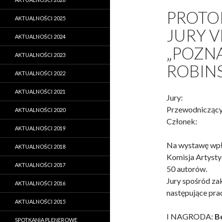
PROTO
AKTUALNOŚCI 2025
JURY VI
AKTUALNOŚCI 2024
„POZN
AKTUALNOŚCI 2023
ROBIN
AKTUALNOŚCI 2022
AKTUALNOŚCI 2021
Jury:
Przewodniczący
AKTUALNOŚCI 2020
Członek
AKTUALNOŚCI 2019
Na wystawę wpł
AKTUALNOŚCI 2018
Komisja Artyst
AKTUALNOŚCI 2017
50 autorów.
Jury spośród za
AKTUALNOŚCI 2016
następujące pra
AKTUALNOŚCI 2015
I NAGRODA:
B
SPOTKANIA PLENEROWE