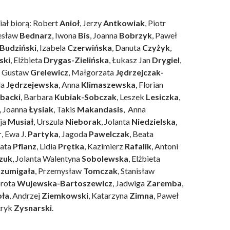
ał biorą: Robert
Anioł
, Jerzy
Antkowiak
, Piotr
esław
Bednarz
, Iwona
Bis
, Joanna
Bobrzyk
, Paweł
Budziński
, Izabela
Czerwińska
, Danuta
Czyżyk
,
ski
, Elżbieta
Drygas-Zielińska
, Łukasz Jan
Drygiel
,
, Gustaw
Grelewicz
, Małgorzata
Jędrzejczak-
da
Jędrzejewska
, Anna
Klimaszewska
, Florian
backi
, Barbara
Kubiak-Sobczak
, Leszek
Lesiczka
,
, Joanna
Łysiak
, Takis
Makandasis
, Anna
cja
Musiał
, Urszula
Nieborak
, Jolanta
Niedzielska
,
r
, Ewa J.
Partyka
, Jagoda
Pawelczak
, Beata
eata
Pflanz
, Lidia
Prętka
, Kazimierz
Rafalik
, Antoni
zuk
, Jolanta Walentyna
Sobolewska
, Elżbieta
Szumigała
, Przemysław
Tomczak
, Stanisław
orota
Wujewska-Bartoszewicz
, Jadwiga
Zaremba
,
oła
, Andrzej
Ziemkowski
, Katarzyna
Zimna
, Paweł
tryk
Zysnarski
.