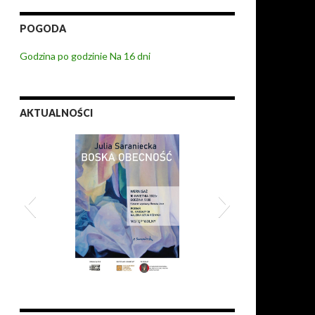
POGODA
Godzina po godzinie
Na 16 dni
AKTUALNOŚCI
Boska obecność
XI Zderzenia 2026
6